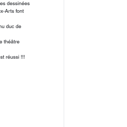
ses dessinées 
x-Arts font 
nu duc de 
e théâtre 
t réussi !!!