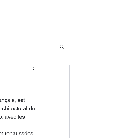
ie
Contactez moi
Blog
nçais, est 
chitectural du 
o, avec les 
et rehaussées 