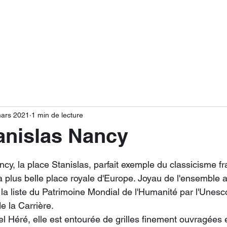
Accueil
À propos
Galer
ars 2021
1 min de lecture
anislas Nancy
r 5.
y, la place Stanislas, parfait exemple du classicisme fra
plus belle place royale d'Europe. Joyau de l'ensemble ar
r la liste du Patrimoine Mondial de l'Humanité par l'Unesc
de la Carrière.
 Héré, elle est entourée de grilles finement ouvragées 