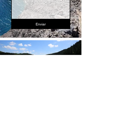
Enviar
Tony Brown
FOTOGRAFIA
Fotógrafo apaixonado por grafite, arte
urbana, viagens e culturas do mundo todo.