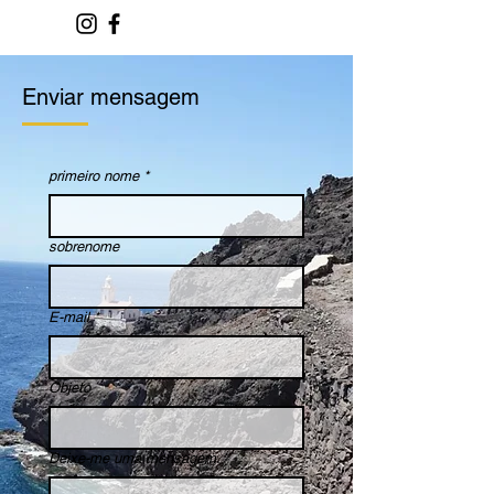
Enviar mensagem
primeiro nome
*
sobrenome
E-mail
*
Objeto
Deixe-me uma mensagem.